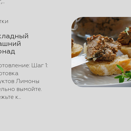
..
тки
хладный
ашний
онад
товление: Шаг 1:
отовка
уктов Лимоны
льно вымойте.
ьте к...