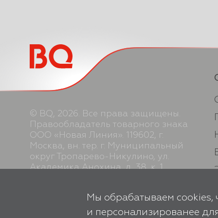
© BQ, 2026. Все права защищены.
Правообладатель товарного знака
ООО «Новая Линия». 119602, г.
Москва, вн. тер. г. Муниципальный
округ Тропарево-Никулино, ул.
Академика Анохина, д. 38, к. 1,
помещ. 2Н. Производство
осуществляется по заказу ООО
Мы обрабатываем cookies, 
«Новая Линия».
и персонализированее для