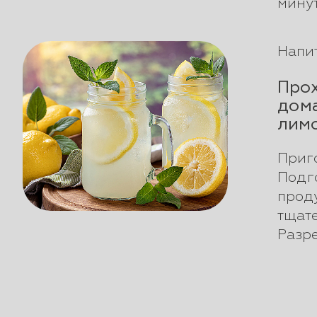
минут,.
Напи
Про
дом
лим
Приго
Подг
прод
тщате
Разреж