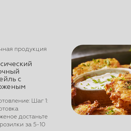
чная продукция
сический
очный
ейль с
оженым
товление: Шаг 1:
отовка
женое достаньте
розилки за 5-10