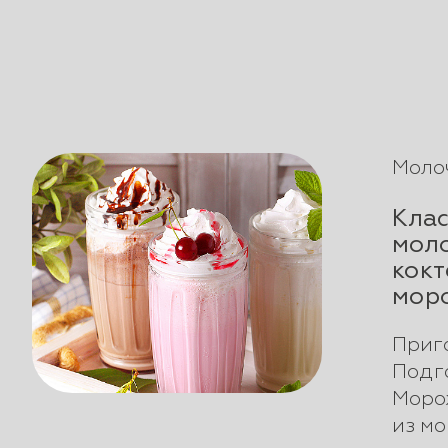
Моло
Клас
мол
кокт
мор
Приго
Подг
Моро
из мо