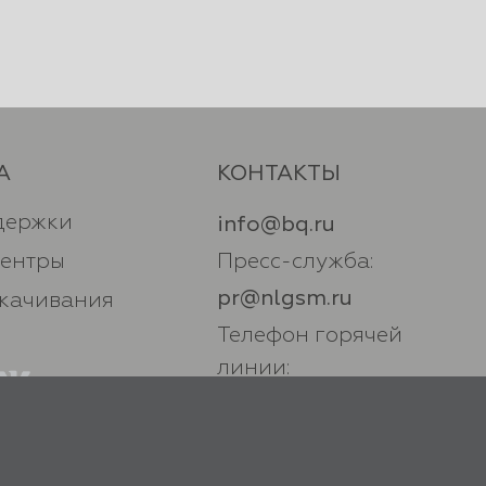
А
КОНТАКТЫ
держки
info@bq.ru
центры
Пресс-служба:
pr@nlgsm.ru
скачивания
Телефон горячей
линии:
+7 (800) 500 32 90