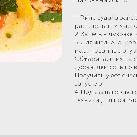
Лимонный сок: 10 г.
1. Филе судака зама
растительным масло
2. Запечь в духовке
3. Для жюльена: мо
маринованные огурц
Обжариваем их на с
добавляем соль по в
Получившуюся смесь
загустеют.
4. Подавать готово
техники для пригот