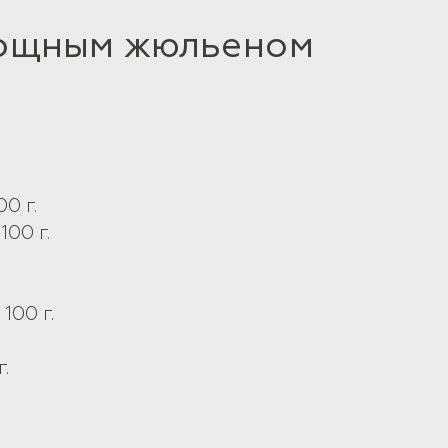
вощным жюльеном
0 г.
00 г.
100 г.
.