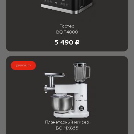
Тостер
BQ T4000
5 490 ₽
premium
Планетарный миксер
BQ MX855