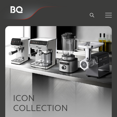
// Базовый скрипт
ICON
COLLECTION