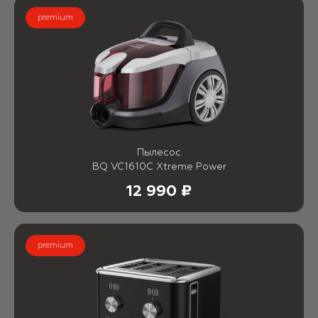
premium
Пылесос
BQ VC1610C Xtreme Power
12 990 ₽
premium