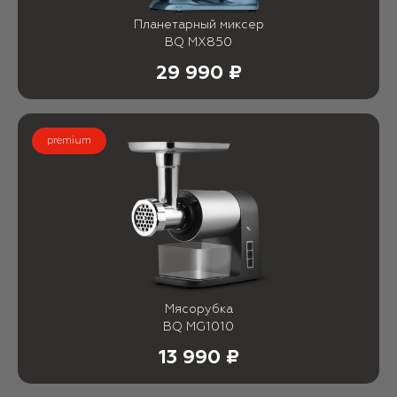
Планетарный миксер
BQ MX850
29 990 ₽
premium
Мясорубка
BQ MG1010
13 990 ₽