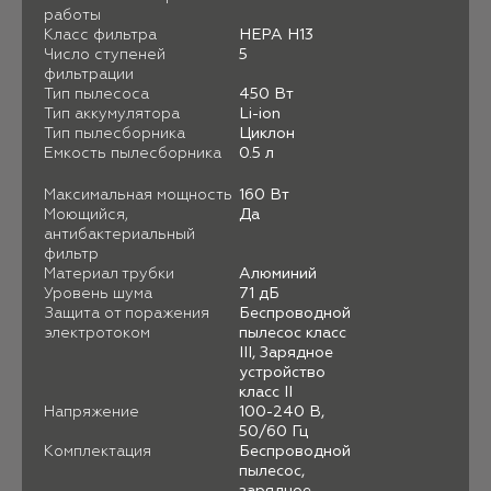
работы
Класс фильтра
НЕРА H13
Число ступеней
5
фильтрации
Тип пылесоса
450 Вт
Тип аккумулятора
Li-ion
Тип пылесборника
Циклон
Емкость пылесборника
0.5 л
Максимальная мощность
160 Вт
Моющийся,
Да
антибактериальный
фильтр
Материал трубки
Алюминий
Уровень шума
71 дБ
Защита от поражения
Беспроводной
электротоком
пылесос класс
III, Зарядное
устройство
класс II
Напряжение
100-240 В,
50/60 Гц
Комплектация
Беспроводной
пылесос,
зарядное