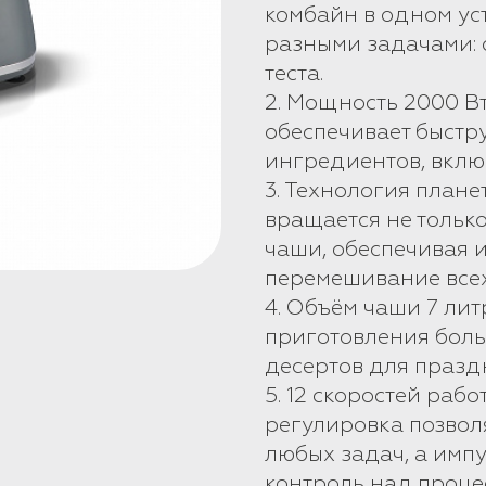
комбайн в одном ус
разными задачами: 
теста.
2. Мощность 2000 В
обеспечивает быстр
ингредиентов, включ
3. Технология план
вращается не только
чаши, обеспечивая 
перемешивание всех
4. Объём чаши 7 лит
приготовления боль
десертов для празд
5. 12 скоростей раб
регулировка позвол
любых задач, а имп
контроль над проце