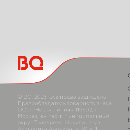
© BQ, 2026. Все права защищены.
Правообладатель товарного знака
ООО «Новая Линия». 119602, г.
Москва, вн. тер. г. Муниципальный
округ Тропарево-Никулино, ул.
Академика Анохина, д. 38, к. 1,