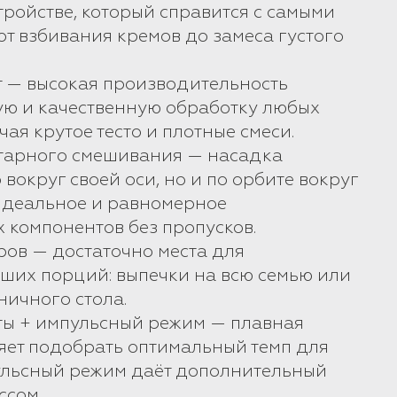
тройстве, который справится с самыми
от взбивания кремов до замеса густого
т — высокая производительность
ую и качественную обработку любых
ая крутое тесто и плотные смеси.
етарного смешивания — насадка
 вокруг своей оси, но и по орбите вокруг
идеальное и равномерное
 компонентов без пропусков.
ров — достаточно места для
ших порций: выпечки на всю семью или
ничного стола.
оты + импульсный режим — плавная
яет подобрать оптимальный темп для
ульсный режим даёт дополнительный
ссом.