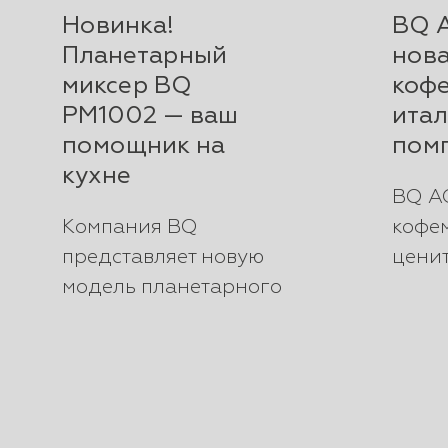
Новинка!
BQ 
Планетарный
нов
миксер BQ
коф
PM1002 — ваш
итал
помощник на
пом
кухне
BQ A
Компания BQ
кофе
представляет новую
ценит
модель планетарного
Итал
миксера BQ PM1002
ULKA
— мощное и
бар, 
многофункциональное
жер...
...