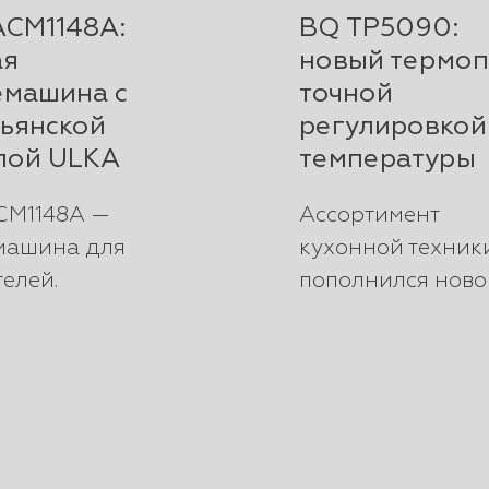
ACM1148A:
BQ TP5090:
ая
новый термоп
емашина с
точной
ьянской
регулировкой
пой ULKA
температуры
CM1148A —
Ассортимент
машина для
кухонной техник
елей.
пополнился ново
ьянская помпа
моделью —
 с давлением 20
термопотом BQ
металлические
TP5090. Это
устройство для ...