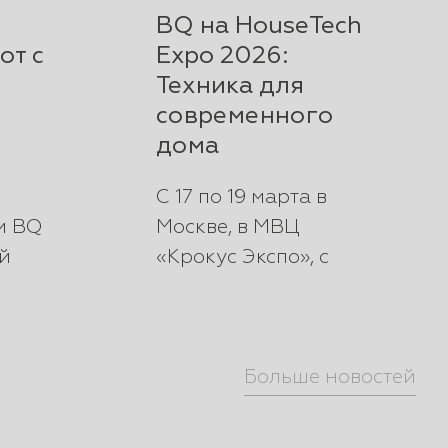
BQ на HouseTech
от с
Expo 2026:
Техника для
современного
дома
С 17 по 19 марта в
и BQ
Москве, в МВЦ
й
«Крокус Экспо», с
большим успехом
прошла выставка
HouseTech Expo 20...
Больше новостей