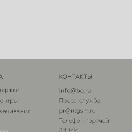
А
КОНТАКТЫ
держки
info@bq.ru
центры
Пресс-служба:
pr@nlgsm.ru
скачивания
Телефон горячей
линии: