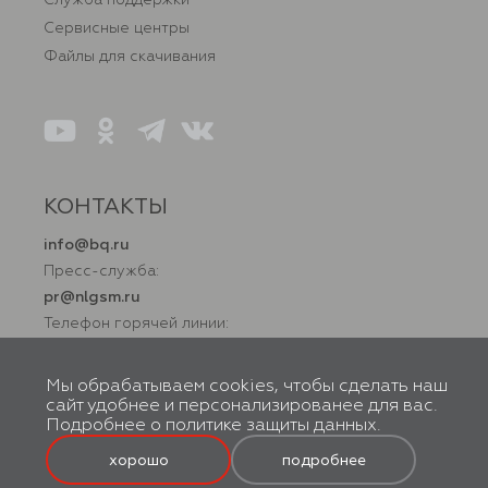
Сервисные центры
Файлы для скачивания
КОНТАКТЫ
info@bq.ru
Пресс-служба:
pr@nlgsm.ru
Телефон горячей линии:
+7 (800) 500 32 90
Мы обрабатываем cookies, чтобы сделать наш
сайт удобнее и персонализированее для вас.
Подробнее о
политике защиты данных
.
© BQ, 2026. Все права защищены. Правообладатель товарного знака
ООО «Новая Линия». 119602, г. Москва, вн. тер. г. Муниципальный
округ Тропарево-Никулино, ул. Академика Анохина, д. 38, к. 1, помещ.
хорошо
подробнее
2Н. Производство осуществляется по заказу ООО «Новая Линия».