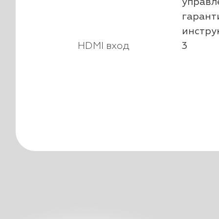
управл
гарант
инстру
HDMI вход
3