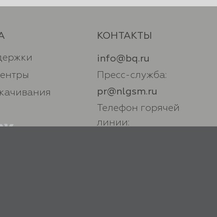
А
КОНТАКТЫ
держки
info@bq.ru
центры
Пресс-служба:
pr@nlgsm.ru
скачивания
Телефон горячей
линии:
+7 (800) 500 32 90