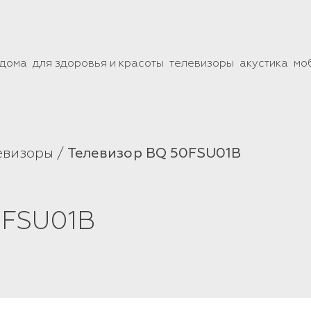
 дома
для здоровья и красоты
телевизоры
акустика
мо
евизоры
Телевизор BQ 50FSU01B
0FSU01B