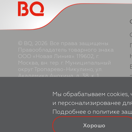
© BQ, 2026. Все права защищены.
Правообладатель товарного знака
ООО «Новая Линия». 119602, г.
Москва, вн. тер. г. Муниципальный
округ Тропарево-Никулино, ул.
Академика Анохина, д. 38, к. 1,
помещ. 2Н. Производство
осуществляется по заказу ООО
Мы обрабатываем cookies, 
«Новая Линия».
и персонализированее для
Подробнее о
политике за
Хорошо