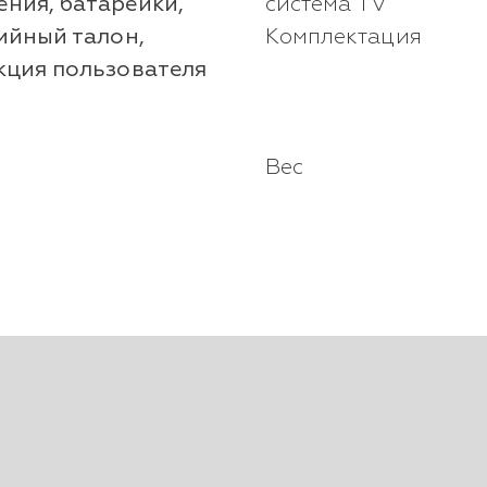
ения, батарейки,
система TV
ийный талон,
Комплектация
кция пользователя
Вес