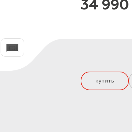
34 990
купить