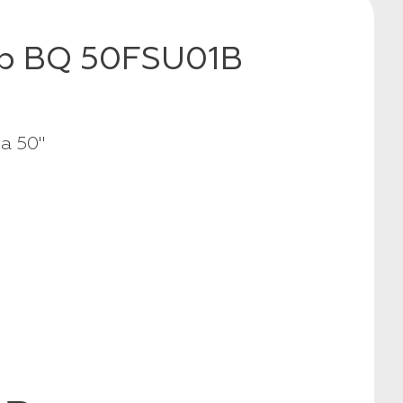
р BQ 50FSU01B
а 50"