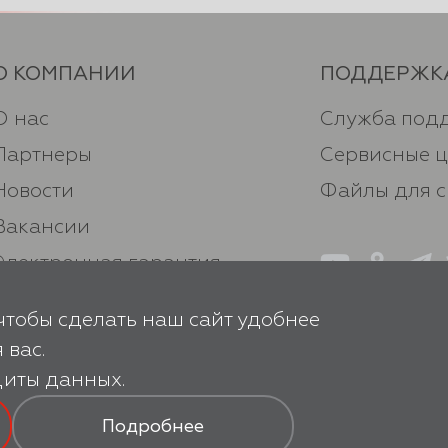
О КОМПАНИИ
ПОДДЕРЖК
О нас
Служба под
Партнеры
Сервисные 
Новости
Файлы для 
Вакансии
Электронная гарантия
Оферта
чтобы сделать наш сайт удобнее
Политика конфиденциальности
 вас.
Рецепты
щиты данных
.
Подробнее