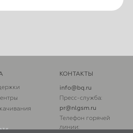
А
КОНТАКТЫ
держки
info@bq.ru
центры
Пресс-служба:
pr@nlgsm.ru
скачивания
Телефон горячей
линии: