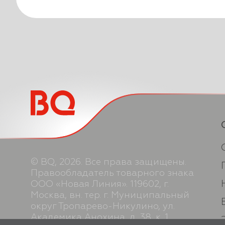
© BQ, 2026. Все права защищены.
Правообладатель товарного знака
ООО «Новая Линия». 119602, г.
Москва, вн. тер. г. Муниципальный
округ Тропарево-Никулино, ул.
Академика Анохина, д. 38, к. 1,