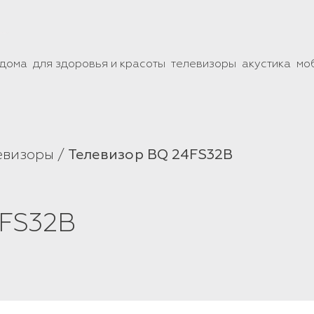
 дома
для здоровья и красоты
телевизоры
акустика
мо
евизоры
Телевизор BQ 24FS32B
4FS32B