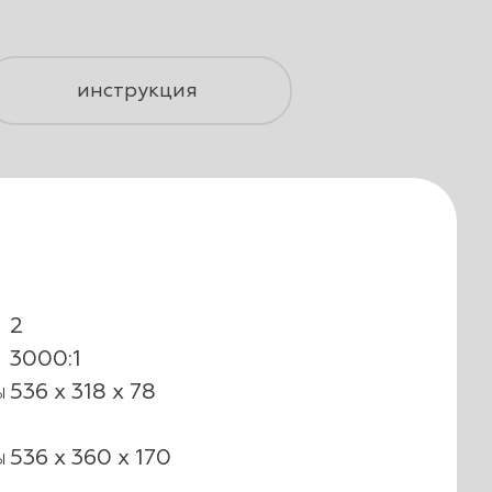
инструкция
2
3000:1
ы
536 x 318 x 78
ы
536 x 360 x 170