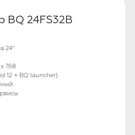
р BQ 24FS32B
а 24"
x 768
d 12 + BQ launcher)
ений
ервисы