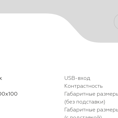
и
к
USB-вход
Контрастность
00x100
Габаритные размер
(без подставки)
Габаритные размер
(с подставкой)