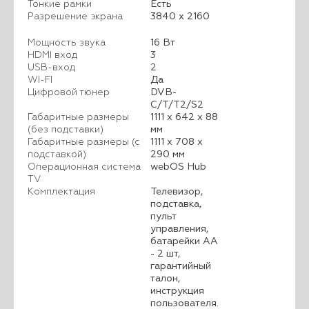
Тонкие рамки
Есть
Разрешение экрана
3840 x 2160
Мощность звука
16 Вт
HDMI вход
3
USB-вход
2
WI-FI
Да
Цифровой тюнер
DVB-
C/T/T2/S2
Габаритные размеры
1111 х 642 х 88
(без подставки)
мм
Габаритные размеры (с
1111 х 708 х
подставкой)
290 мм
Операционная система
webOS Hub
TV
Комплектация
Телевизор,
подставка,
пульт
управления,
батарейки АА
- 2 шт,
гарантийный
талон,
инструкция
пользователя.