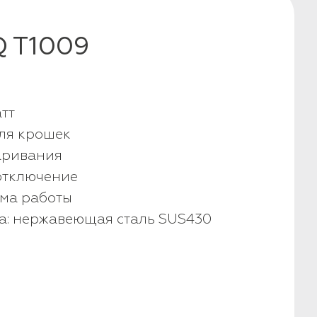
Q T1009
тт
ля крошек
аривания
отключение
ма работы
а: нержавеющая сталь SUS430