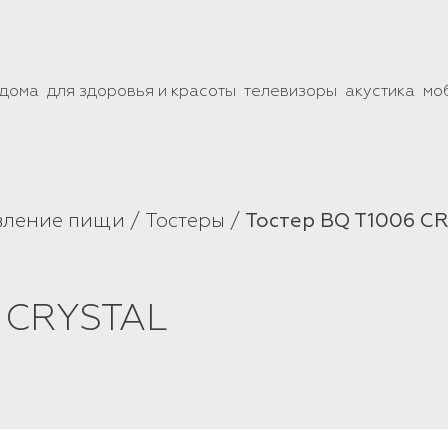
 дома
для здоровья и красоты
телевизоры
акустика
мо
вление пищи
Тостеры
Тостер BQ T1006 C
6 CRYSTAL