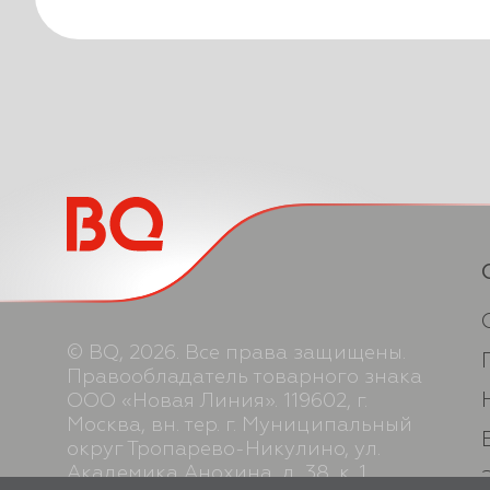
© BQ, 2026. Все права защищены.
Правообладатель товарного знака
ООО «Новая Линия». 119602, г.
Москва, вн. тер. г. Муниципальный
округ Тропарево-Никулино, ул.
Академика Анохина, д. 38, к. 1,