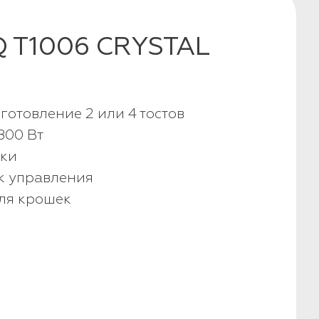
Q T1006 CRYSTAL
отовление 2 или 4 тостов
800 Вт
рки
к управления
ля крошек