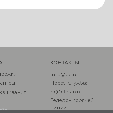
А
КОНТАКТЫ
держки
info@bq.ru
центры
Пресс-служба:
pr@nlgsm.ru
скачивания
Телефон горячей
линии: