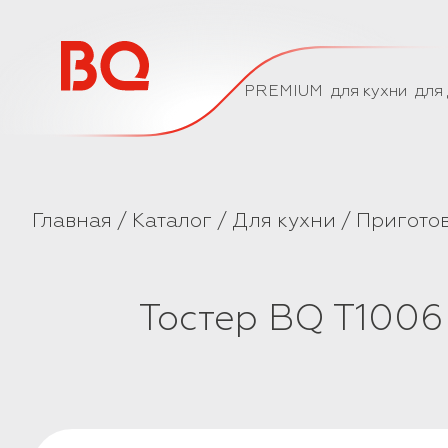
// Базовый скрипт
PREMIUM
для кухни
для
Главная
Каталог
Для кухни
Пригото
Тостер BQ T100