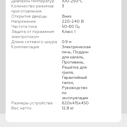
Диапазон температур
100-250°C
Количество режимов
3
приготовления
Открытие дверцы
Вниз
Напряжение
220-240 В
Частота тока
50-60 Гц
Защита от поражения
Класс I
электротоком
Длина сетевого шнура
0.9 м
Комплектация
Электрическая
печь, Поддон
для капель,
Противень,
Решётка для
гриля,
Гарантийный
талон,
Руководство
по
эксплуатации
Размеры устройства
620x415x450
Вес нетто
12.8 кг