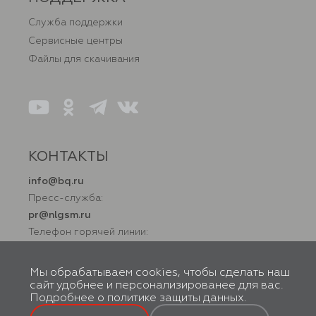
Служба поддержки
Сервисные центры
Файлы для скачивания
КОНТАКТЫ
info@bq.ru
Пресс-служба:
pr@nlgsm.ru
Телефон горячей линии:
+7 (800) 500 32 90
Мы обрабатываем cookies, чтобы сделать наш
сайт удобнее и персонализированее для вас.
Подробнее о
политике защиты данных
.
© BQ, 2026. Все права защищены. Правообладатель товарного знака
ООО «Новая Линия». 119602, г. Москва, вн. тер. г. Муниципальный
округ Тропарево-Никулино, ул. Академика Анохина, д. 38, к. 1, помещ.