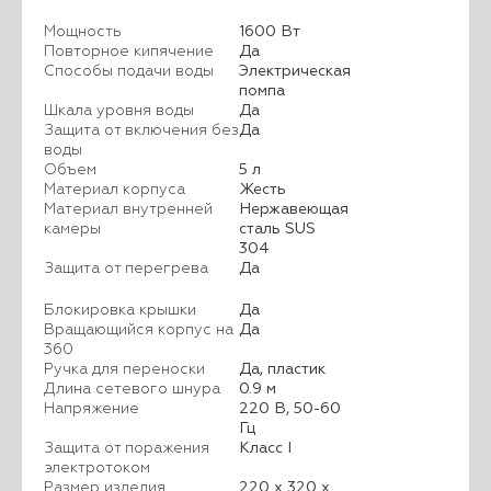
Мощность
1600 Вт
Повторное кипячение
Да
Способы подачи воды
Электрическая
помпа
Шкала уровня воды
Да
Защита от включения без
Да
воды
Объем
5 л
Материал корпуса
Жесть
Материал внутренней
Нержавеющая
камеры
сталь SUS
304
Защита от перегрева
Да
Блокировка крышки
Да
Вращающийся корпус на
Да
360
Ручка для переноски
Да, пластик
Длина сетевого шнура
0.9 м
Напряжение
220 В, 50-60
Гц
Защита от поражения
Класс I
электротоком
Размер изделия
220 x 320 x