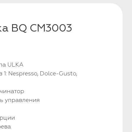
ка BQ CM3003
па ULKA
 1: Nespresso, Dolce-Gusto,
учинатор
ь управления
орции
рева