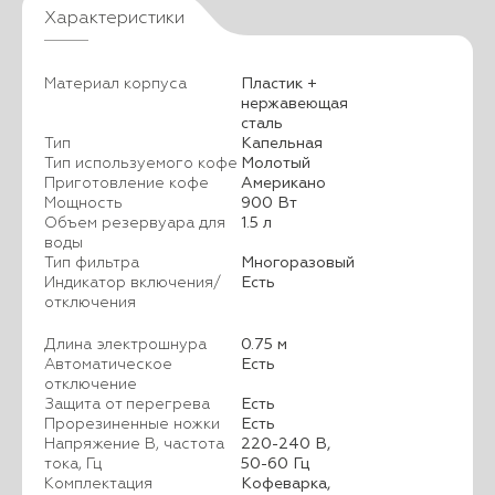
Характеристики
Материал корпуса
Пластик +
нержавеющая
сталь
Тип
Капельная
Тип используемого кофе
Молотый
Приготовление кофе
Американо
Мощность
900 Вт
Объем резервуара для
1.5 л
воды
Тип фильтра
Многоразовый
Индикатор включения/
Есть
отключения
Длина электрошнура
0.75 м
Автоматическое
Есть
отключение
Защита от перегрева
Есть
Прорезиненные ножки
Есть
Напряжение В, частота
220-240 В,
тока, Гц
50-60 Гц
Комплектация
Кофеварка,