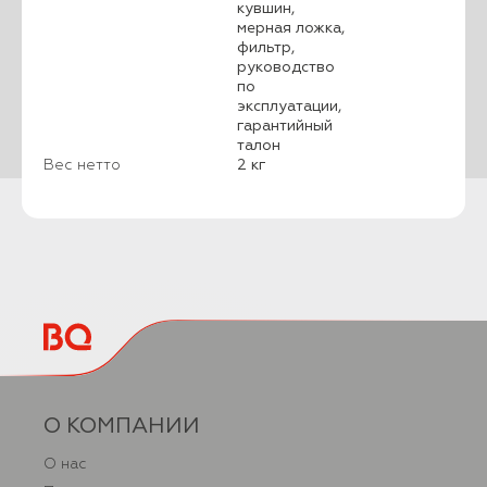
кувшин,
мерная ложка,
фильтр,
руководство
по
эксплуатации,
гарантийный
талон
Вес нетто
2 кг
О КОМПАНИИ
О нас