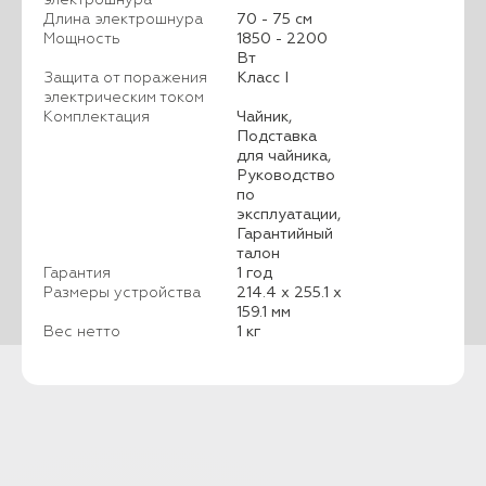
Длина электрошнура
70 - 75 см
Мощность
1850 - 2200
Вт
Защита от поражения
Класс I
электрическим током
Комплектация
Чайник,
Подставка
для чайника,
Руководство
по
эксплуатации,
Гарантийный
талон
Гарантия
1 год
Размеры устройства
214.4 x 255.1 x
159.1 мм
Вес нетто
1 кг