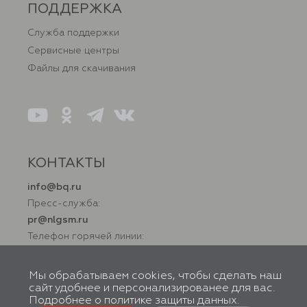
ПОДДЕРЖКА
Служба поддержки
Сервисные центры
Файлы для скачивания
КОНТАКТЫ
info@bq.ru
Пресс-служба:
pr@nlgsm.ru
Телефон горячей линии:
+7 (800) 500 32 90
Мы обрабатываем cookies, чтобы сделать наш
сайт удобнее и персонализированее для вас.
Подробнее о
политике защиты данных
.
© BQ, 2026. Все права защищены. Правообладатель товарного знака