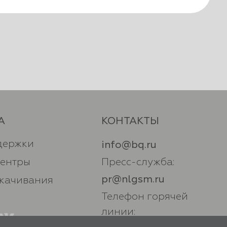
А
КОНТАКТЫ
держки
info@bq.ru
центры
Пресс-служба:
pr@nlgsm.ru
скачивания
Телефон горячей
линии: