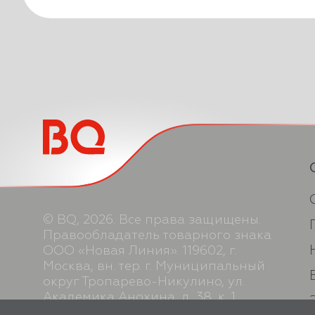
© BQ, 2026. Все права защищены.
Правообладатель товарного знака
ООО «Новая Линия». 119602, г.
Москва, вн. тер. г. Муниципальный
округ Тропарево-Никулино, ул.
Академика Анохина, д. 38, к. 1,
помещ. 2Н. Производство