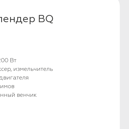
лендер BQ
S
00 Вт
иксер, измельчитель
двигателя
жимов
анный венчик