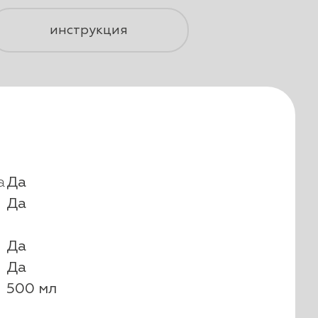
инструкция
а
Да
Да
Да
Да
500 мл