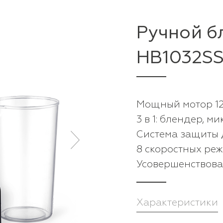
Ручной б
HB1032S
Мощный мотор 12
3 в 1: блендер, м
Система защиты 
8 скоростных ре
Усовершенствов
Характеристики