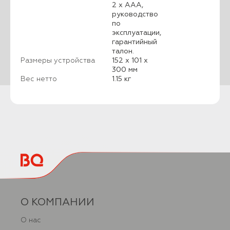
2 х ААА,
руководство
по
эксплуатации,
гарантийный
талон.
Размеры устройства
152 х 101 х
300 мм
Вес нетто
1.15 кг
О КОМПАНИИ
О нас