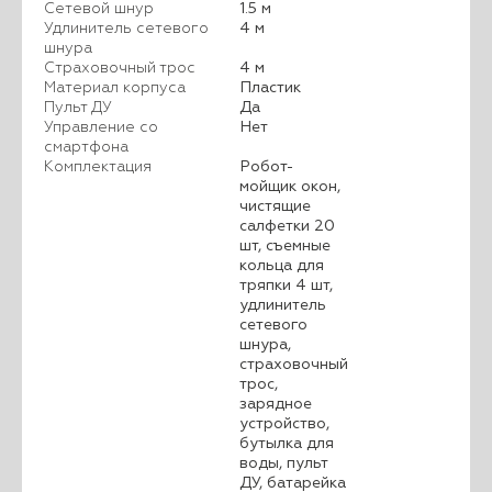
Сетевой шнур
1.5 м
Удлинитель сетевого
4 м
шнура
Страховочный трос
4 м
Материал корпуса
Пластик
Пульт ДУ
Да
Управление со
Нет
смартфона
Комплектация
Робот-
мойщик окон,
чистящие
салфетки 20
шт, съемные
кольца для
тряпки 4 шт,
удлинитель
сетевого
шнура,
страховочный
трос,
зарядное
устройство,
бутылка для
воды, пульт
ДУ, батарейка