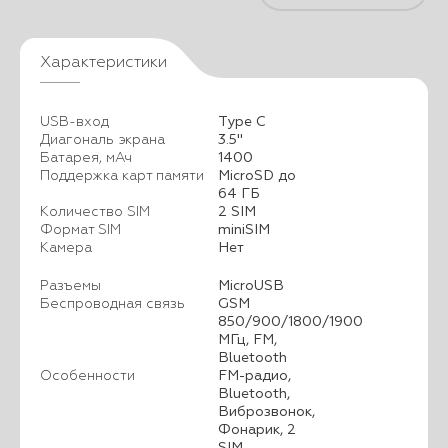
Характеристики
USB-вход
Type C
Диагональ экрана
3.5"
Батарея, мАч
1400
Поддержка карт памяти
MicroSD до
64 ГБ
Количество SIM
2 SIM
Формат SIM
miniSIM
Камера
Нет
Разъемы
MicroUSB
Беспроводная связь
GSM
850/900/1800/1900
МГц, FM,
Bluetooth
Особенности
FM-радио,
Bluetooth,
Виброзвонок,
Фонарик, 2
SIM