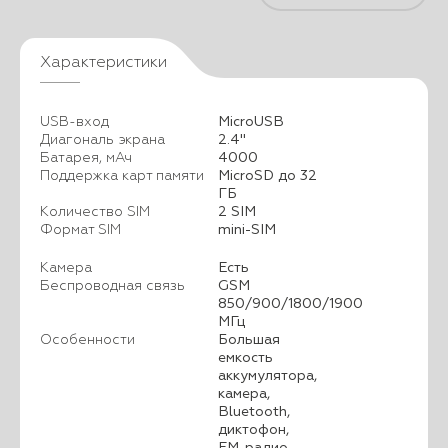
Характеристики
USB-вход
MicroUSB
Диагональ экрана
2.4"
Батарея, мАч
4000
Поддержка карт памяти
MicroSD до 32
ГБ
Количество SIM
2 SIM
Формат SIM
mini-SIM
Камера
Есть
Беспроводная связь
GSM
850/900/1800/1900
МГц
Особенности
Большая
емкость
аккумулятора,
камера,
Bluetooth,
диктофон,
FM-радио,