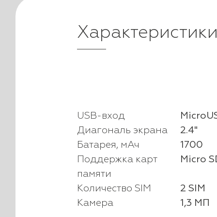
Характеристик
USB-вход
MicroU
Диагональ экрана
2.4"
Батарея, мАч
1700
Поддержка карт
Micro S
памяти
Количество SIM
2 SIM
Камера
1,3 МП