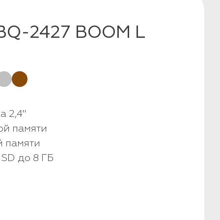
BQ-2427 BOOM L
 2,4"
ой памяти
й памяти
 SD до 8 ГБ