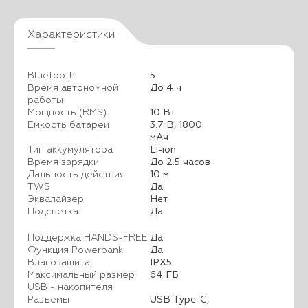
Характеристики
Bluetooth
5
Время автономной
До 4 ч
работы
Мощность (RMS)
10 Вт
Емкость батареи
3.7 В, 1800
мАч
Тип аккумулятора
Li-ion
Время зарядки
До 2.5 часов
Дальность действия
10 м
TWS
Да
Эквалайзер
Нет
Подсветка
Да
Поддержка HANDS-FREE
Да
Функция Powerbank
Да
Влагозащита
IPX5
Максимальный размер
64 ГБ
USB - накопителя
Разъемы
USB Type-С,