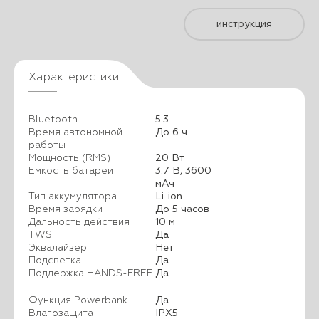
инструкция
Характеристики
Bluetooth
5.3
Время автономной
До 6 ч
работы
Мощность (RMS)
20 Вт
Емкость батареи
3.7 В, 3600
мАч
Тип аккумулятора
Li-ion
Время зарядки
До 5 часов
Дальность действия
10 м
TWS
Да
Эквалайзер
Нет
Подсветка
Да
Поддержка HANDS-FREE
Да
Функция Powerbank
Да
Влагозащита
IPX5