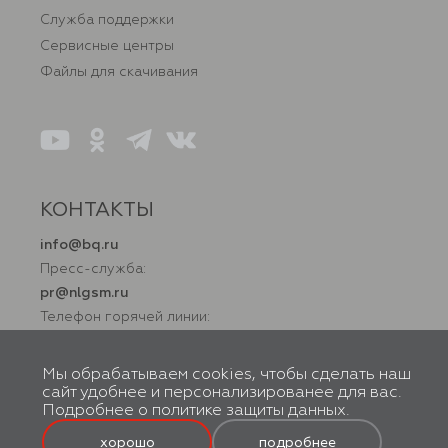
Служба поддержки
Сервисные центры
Файлы для скачивания
КОНТАКТЫ
info@bq.ru
Пресс-служба:
pr@nlgsm.ru
Телефон горячей линии:
+7 (800) 500 32 90
Мы обрабатываем cookies, чтобы сделать наш
сайт удобнее и персонализированее для вас.
Подробнее о
политике защиты данных
.
© BQ, 2026. Все права защищены. Правообладатель товарного знака
ООО «Новая Линия». 119602, г. Москва, вн. тер. г. Муниципальный
округ Тропарево-Никулино, ул. Академика Анохина, д. 38, к. 1, помещ.
хорошо
подробнее
2Н. Производство осуществляется по заказу ООО «Новая Линия».