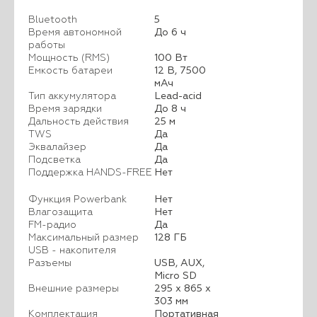
Bluetooth
5
Время автономной
До 6 ч
работы
Мощность (RMS)
100 Вт
Емкость батареи
12 В, 7500
мАч
Тип аккумулятора
Lead-acid
Время зарядки
До 8 ч
Дальность действия
25 м
TWS
Да
Эквалайзер
Да
Подсветка
Да
Поддержка HANDS-FREE
Нет
Функция Powerbank
Нет
Влагозащита
Нет
FM-радио
Да
Максимальный размер
128 ГБ
USB - накопителя
Разъемы
USB, AUX,
Micro SD
Внешние размеры
295 х 865 х
303 мм
Комплектация
Портативная