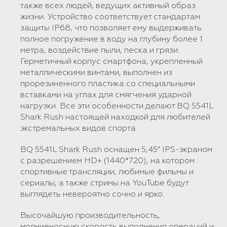
также всех людей, ведущих активный образ
жизни. Устройство соответствует стандартам
защиты IP68, что позволяет ему выдерживать
полное погружение в воду на глубину более 1
метра, воздействие пыли, песка и грязи.
Герметичный корпус смартфона, укрепленный
металлическими винтами, выполнен из
прорезиненного пластика со специальными
вставками на углах для смягчения ударной
нагрузки. Все эти особенности делают BQ 5541L
Shark Rush настоящей находкой для любителей
экстремальных видов спорта.
BQ 5541L Shark Rush оснащен 5,45” IPS-экраном
с разрешением HD+ (1440*720), на котором
спортивные трансляции, любимые фильмы и
сериалы, а также стримы на YouTube будут
выглядеть невероятно сочно и ярко.
Высочайшую производительность,
молниеносную скорость выполнения операций и