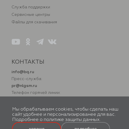
Служба поддержки
Сервисные центры
Файлы для скачивания
КОНТАКТЫ
info@bq.ru
Пресс-служба:
pr@nlgsm.ru
Телефон горячей линии:
+7 (800) 500 32 90
Мы обрабатываем cookies, чтобы сделать наш
сайт удобнее и персонализированее для вас.
Подробнее о
политике защиты данных
.
© BQ, 2026. Все права защищены. Правообладатель товарного знака
ООО «Новая Линия». 119602, г. Москва, вн. тер. г. Муниципальный
округ Тропарево-Никулино, ул. Академика Анохина, д. 38, к. 1, помещ.
хорошо
подробнее